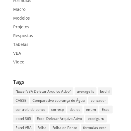
Formulas
Macro
Modelos
Projetos
Respostas
Tabelas
VBA
Video
Tags
"Excel VBA Deletar Arquivo Ativo"
averageifs
budhi
CAESB
Comparativo cobrança de Água
contador
controle de ponto
corresp
desloc
enum
Excel
excel 365
Excel Deletar Arquivo Ativo
excelguru
Excel VBA
Folha
Folha de Ponto
formulas excel