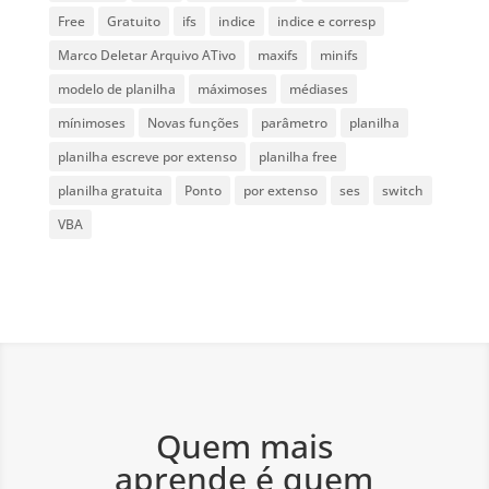
Free
Gratuito
ifs
indice
indice e corresp
Marco Deletar Arquivo ATivo
maxifs
minifs
modelo de planilha
máximoses
médiases
mínimoses
Novas funções
parâmetro
planilha
planilha escreve por extenso
planilha free
planilha gratuita
Ponto
por extenso
ses
switch
VBA
Quem mais
aprende é quem