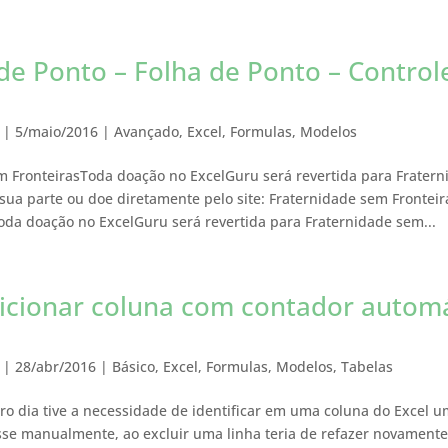
 de Ponto – Folha de Ponto – Control
|
5/maio/2016
|
Avançado
,
Excel
,
Formulas
,
Modelos
m FronteirasToda doação no ExcelGuru será revertida para Frater
 sua parte ou doe diretamente pelo site: Fraternidade sem Frontei
oda doação no ExcelGuru será revertida para Fraternidade sem...
cionar coluna com contador automá
|
28/abr/2016
|
Básico
,
Excel
,
Formulas
,
Modelos
,
Tabelas
tro dia tive a necessidade de identificar em uma coluna do Exce
esse manualmente, ao excluir uma linha teria de refazer novamente