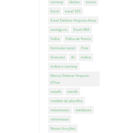
corresp
desloc
enum
Excel
excel 365
Excel Deletar Arquivo Ativo
excelguru
Excel VBA
Folha
Folha de Ponto
formulas excel
Free
Gratuito
ifs
indice
indice e corresp
Marco Deletar Arquivo
ATivo
maxifs
minifs
modelo de planilha
máximoses
médiases
mínimoses
Novas funções