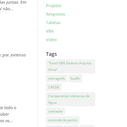
as juntas. Em
Projetos
 não...
Respostas
Tabelas
VBA
Video
Tags
ve_por_extenso
"Excel VBA Deletar Arquivo
Ativo"
averageifs
budhi
CAESB
Comparativo cobrança de
Água
te todo o
contador
ouber
controle de ponto
s os...