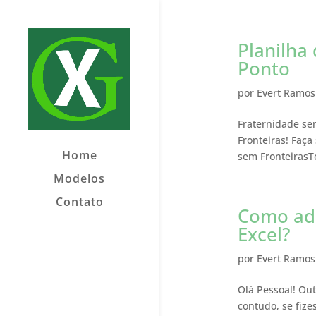
Planilha
Ponto
por
Evert Ramos
Fraternidade se
Fronteiras! Faça
Home
sem FronteirasT
Modelos
Contato
Como adi
Excel?
por
Evert Ramos
Olá Pessoal! Ou
contudo, se fiz