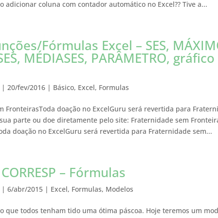
adicionar coluna com contador automático no Excel?? Tive a...
nções/Fórmulas Excel – SES, MÁXIM
S, MÉDIASES, PARÂMETRO, gráfico f
|
20/fev/2016
|
Básico
,
Excel
,
Formulas
m FronteirasToda doação no ExcelGuru será revertida para Frater
 sua parte ou doe diretamente pelo site: Fraternidade sem Frontei
oda doação no ExcelGuru será revertida para Fraternidade sem...
 CORRESP – Fórmulas
|
6/abr/2015
|
Excel
,
Formulas
,
Modelos
ro que todos tenham tido uma ótima páscoa. Hoje teremos um mod