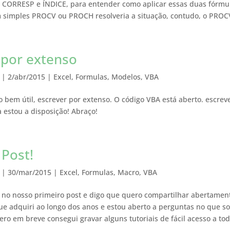
 CORRESP e ÍNDICE, para entender como aplicar essas duas fórmul
 simples PROCV ou PROCH resolveria a situação, contudo, o PROCV
 por extenso
|
2/abr/2015
|
Excel
,
Formulas
,
Modelos
,
VBA
 bem útil, escrever por extenso. O código VBA está aberto. escre
 estou a disposição! Abraço!
 Post!
|
30/mar/2015
|
Excel
,
Formulas
,
Macro
,
VBA
 no nosso primeiro post e digo que quero compartilhar abertamen
e adquiri ao longo dos anos e estou aberto a perguntas no que s
ro em breve consegui gravar alguns tutoriais de fácil acesso a todo