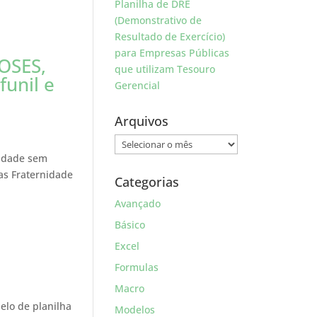
Planilha de DRE
(Demonstrativo de
Resultado de Exercício)
para Empresas Públicas
OSES,
que utilizam Tesouro
unil e
Gerencial
Arquivos
Arquivos
nidade sem
ras Fraternidade
Categorias
Avançado
Básico
Excel
Formulas
Macro
elo de planilha
Modelos