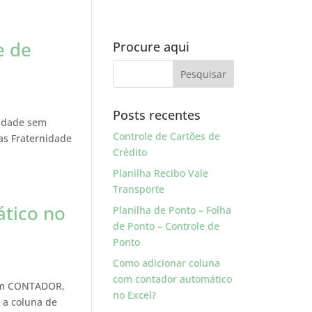
e de
Procure aqui
Posts recentes
nidade sem
Controle de Cartões de
ras Fraternidade
Crédito
Planilha Recibo Vale
Transporte
tico no
Planilha de Ponto – Folha
de Ponto – Controle de
Ponto
Como adicionar coluna
com contador automático
l um CONTADOR,
no Excel?
 a coluna de